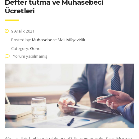
Defter tutma ve Muhasebeci
Ücretleri
9 Aralık 2021
Posted by:
Muhasebece Mali Müşavirlik
Category:
Genel
Yorum yapılmamış
What is this highly valuable asset? Its own people. Says Morgan